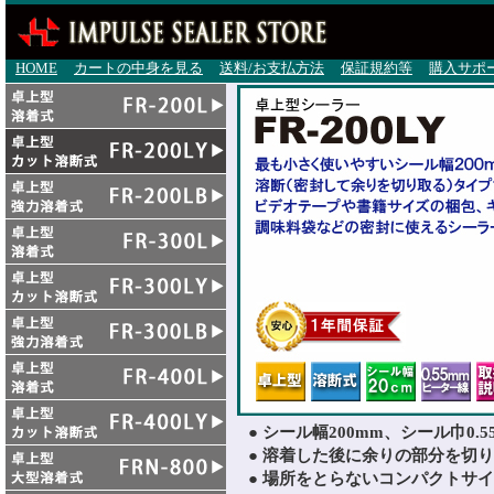
HOME
カートの中身を見る
送料/お支払方法
保証規約等
購入サポ
● シール幅200mm、シール巾0.
● 溶着した後に余りの部分を切
● 場所をとらないコンパクトサ