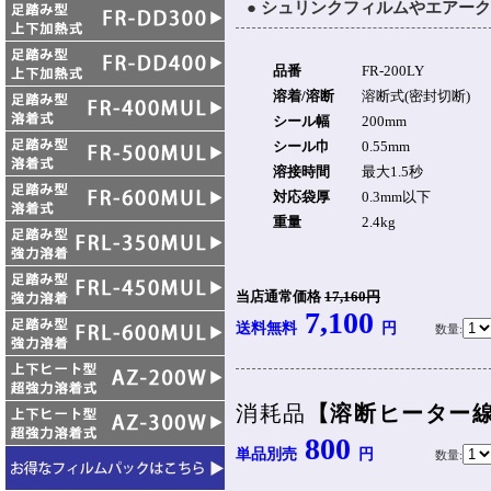
● シュリンクフィルムやエアーク
品番
FR-200LY
溶着/溶断
溶断式(密封切断)
シール幅
200mm
シール巾
0.55mm
溶接時間
最大1.5秒
対応袋厚
0.3mm以下
重量
2.4kg
当店通常価格
17,160円
7,100
送料無料
円
数量:
消耗品
【溶断ヒーター線
800
単品別売
円
数量: