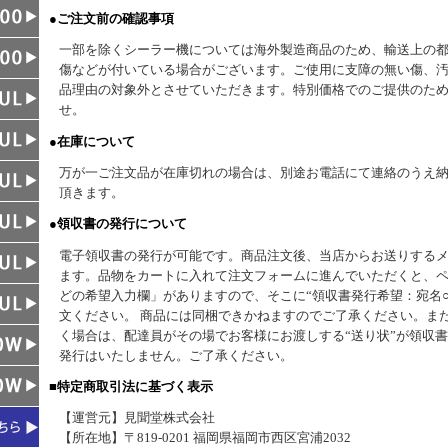
●ご注文前の確認事項
一部を除くシーラー機については海外製造商品のため、輸送上の
傷などが付いている場合がございます。ご使用に支障の無い傷、
品理由の対象外とさせていただきます。特別価格でのご提供のた
せ。
●在庫について
万が一ご注文品が在庫切れの場合は、別途お電話にて連絡のうえ
頂きます。
●領収書の発行について
電子領収書の発行が可能です。商品注文後、当店からお送りする
ます。品物をカートに入れて注文フォームに進んでいただくと、
どの希望入力欄」がありますので、そこに“領収書発行希望：宛名○
文ください。 商品には同梱できかねますのでご了承ください。ま
く場合は、配達員がその場でお客様にお渡しする“送り状”が領収
発行はいたしません。ご了承ください。
■特定商取引法に基づく表示
【運営元】見聞堂株式会社
【所在地】〒819-0201 福岡県福岡市西区宮浦2032