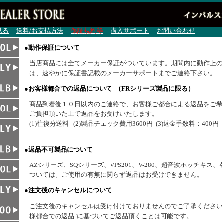
見る
送料/お支払方法
保証規約等
購入サポート
お問い合わせ
●動作保証について
当店商品には全てメーカー保証がついています。期間内に動作上
は、速やかに保証書記載のメーカーサポートまでご連絡下さい。
●お客様都合での返品について （FRシリーズ製品に限る）
商品到着後１０日以内のご連絡で、お客様ご都合による返品をご
ご負担頂いた上で返品をお受けいたします。
(1)往復分送料 (2)製品チェック費用3600円 (3)返金手数料：400円
●返品不可製品について
AZシリーズ、SQシリーズ、VPS201、V-280、超音波ホッチキ
ついては、ご使用の有無に関らず返品はお受けできません。
●注文後のキャンセルについて
ご注文後のキャンセルは受け付けておりませんのでご了承ください
様都合での返品"に基づいてご返品頂くことは可能です。