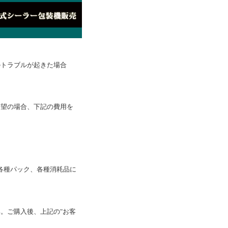
のトラブルが起きた場合
希望の場合、下記の費用を
ス、各種パック、各種消耗品に
。ご購入後、上記の"お客