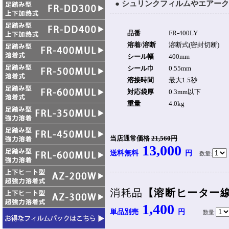
● シュリンクフィルムやエアーク
品番
FR-400LY
溶着/溶断
溶断式(密封切断)
シール幅
400mm
シール巾
0.55mm
溶接時間
最大1.5秒
対応袋厚
0.3mm以下
重量
4.0kg
当店通常価格
21,560円
13,000
送料無料
円
数量:
消耗品
【溶断ヒーター線
1,400
単品別売
円
数量: