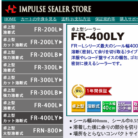
HOME
カートの中身を見る
送料/お支払方法
保証規約等
購入サポ
● シール幅400mm、シール巾0.
● 溶着した後に余りの部分を切
● 場所をとらないコンパクトサ